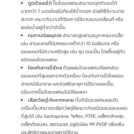
ดูดตัวเองได้
ปั๊มไดอะแฟรมสามารถดูดตัวเองได้
มากกว่า 7 เมตรโดยไม่ต้องใช้น้ำกรอก ช่วยให้ใช้งานง่าย
สะดวก เหมาะกับงานที่ต้องการใช้งานแบบเคลื่อนที่ หรือ
แหล่งน้ำอยู่ต่ำกว่าตัวปั๊ม
ทนทานต่ออนุภาค
สามารถสูบผ่านอนุภาคขนาดเล็ก
เช่น สารละลายที่มีเศษขนาดต่ำกว่า 10 มิลลิเมตร หรือ
ของเหลวที่มีความหนืดสูง เช่น ซุป ขนมปั้น โดยขึ้นอยู่กับ
ชนิดของไดอะแฟรม
ป้องกันการรั่วไหล
ด้วยแผ่นไดอะแฟรมที่แยกส่วน
ของเหลวที่สูบออกจากตัวเครื่อง ป้องกันการรั่วไหลของ
สารเคมีอันตราย และช่วยยืดอายุการใช้งานของปั๊ม
เนื่องจากปั๊มไดอะแฟรมไม่มีซีลเพลา
เลือกวัสดุได้หลากหลาย
ทั้งตัวไดอะแฟรมและตัว
เครื่องปั๊มสามารถเลือกวัสดุให้เหมาะกับชนิดของของเหลว
ที่สูบได้ เช่น Santoprene, Teflon, PTFE, เหล็กกล้าหล่อ,
เหล็กดัดแปลง, สแตนเลส, อลูมิเนียม PP, PVDF เพื่อเพิ่ม
ประสิทธิภาพและอายุการใช้งาน