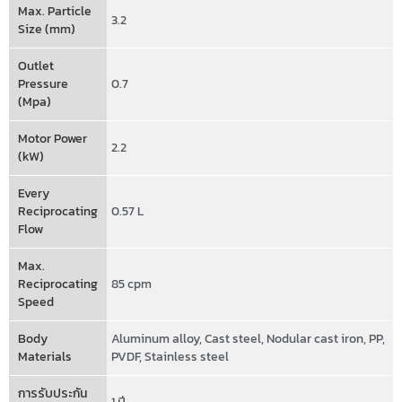
Max. Particle
3.2
Size (mm)
Outlet
Pressure
0.7
(Mpa)
Motor Power
2.2
(kW)
Every
Reciprocating
0.57 L
Flow
Max.
Reciprocating
85 cpm
Speed
Body
Aluminum alloy
,
Cast steel
,
Nodular cast iron
,
PP
,
Materials
PVDF
,
Stainless steel
การรับประกัน