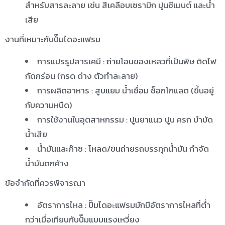
สำหรับสารละลาย เช่น สีเคลือบเซรามิก ปูนซีเมนต์ และน้ำ
เสีย
งานที่เหมาะกับปั๊มไดอะแฟรม
การแปรรูปสารเคมี : ถ่ายโอนของเหลวที่เป็นพิษ ติดไฟ
กัดกร่อน (กรด ด่าง ตัวทำละลาย)
การผลิตอาหาร : สูบแยม น้ำเชื่อม ช็อกโกแลต (ขึ้นอยู่
กับความหนืด)
การใช้งานในอุตสาหกรรม : ปูนยาแนว ปูน ครก บำบัด
น้ำเสีย
น้ำมันและก๊าซ : โหลด/ขนถ่ายรถบรรทุกน้ำมัน กำจัด
น้ำมันตกค้าง
ข้อจำกัดที่ควรพิจารณา
อัตราการไหล : ปั๊มไดอะแฟรมมักมีอัตราการไหลที่ต่ำ
กว่าเมื่อเทียบกับปั๊มแบบแรงเหวี่ยง