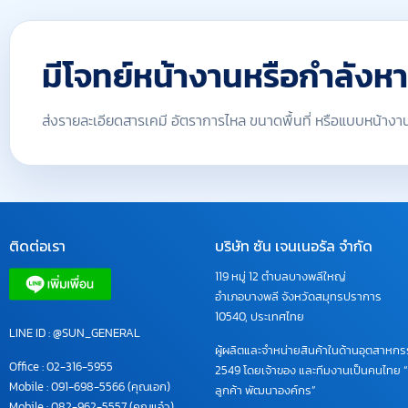
มีโจทย์หน้างานหรือกำลังห
ส่งรายละเอียดสารเคมี อัตราการไหล ขนาดพื้นที่ หรือแบบหน้างาน 
ติดต่อเรา
บริษัท ซัน เจนเนอรัล จำกัด
119 หมู่ 12 ตำบลบางพลีใหญ่
อำเภอบางพลี จังหวัดสมุทรปราการ
10540, ประเทศไทย
LINE ID : @SUN_GENERAL
ผู้ผลิตและจำหน่ายสินค้าในด้านอุตสาหกรรม
Office :
02-316-5955
2549 โดยเจ้าของ และทีมงานเป็นคนไทย “
Mobile :
091-698-5566
(คุณเอก)
ลูกค้า พัฒนาองค์กร”
Mobile :
082-962-5557
(คุณแอ๋ว)