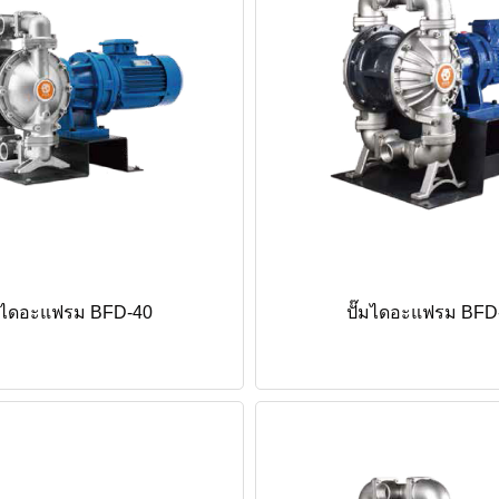
๊มไดอะแฟรม BFD-40
ปั๊มไดอะแฟรม BFD