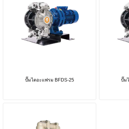
ปั๊มไดอะแฟรม BFDS-25
ปั๊