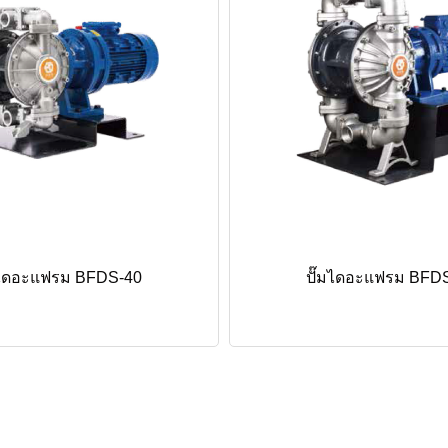
มไดอะแฟรม BFDS-40
ปั๊มไดอะแฟรม BFD