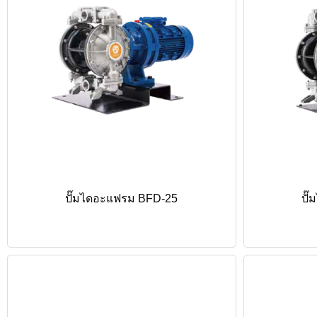
ปั๊มไดอะแฟรม BFD-25
ปั