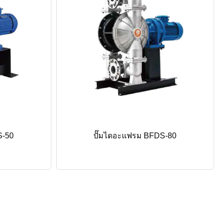
S-50
ปั๊มไดอะแฟรม BFDS-80