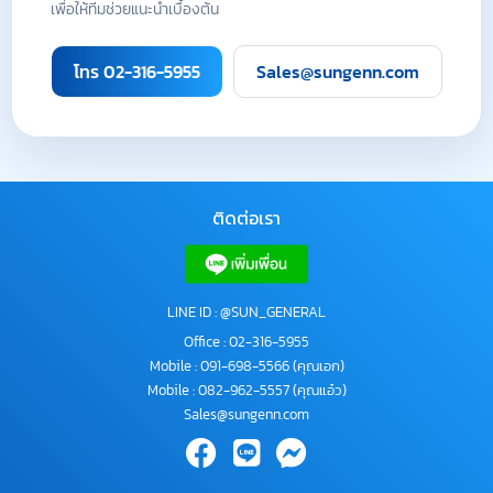
เพื่อให้ทีมช่วยแนะนำเบื้องต้น
โทร 02-316-5955
Sales@sungenn.com
ติดต่อเรา
LINE ID : @SUN_GENERAL
Office :
02-316-5955
Mobile :
091-698-5566
(คุณเอก)
Mobile :
082-962-5557
(คุณแอ๋ว)
Sales@sungenn.com