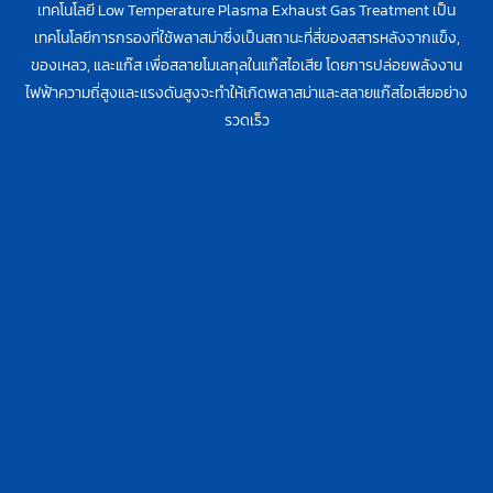
เทคโนโลยี Low Temperature Plasma Exhaust Gas Treatment เป็น
เทคโนโลยีการกรองที่ใช้พลาสม่าซึ่งเป็นสถานะที่สี่ของสสารหลังจากแข็ง,
ของเหลว, และแก๊ส เพื่อสลายโมเลกุลในแก๊สไอเสีย โดยการปล่อยพลังงาน
ไฟฟ้าความถี่สูงและแรงดันสูงจะทำให้เกิดพลาสม่าและสลายแก๊สไอเสียอย่าง
รวดเร็ว