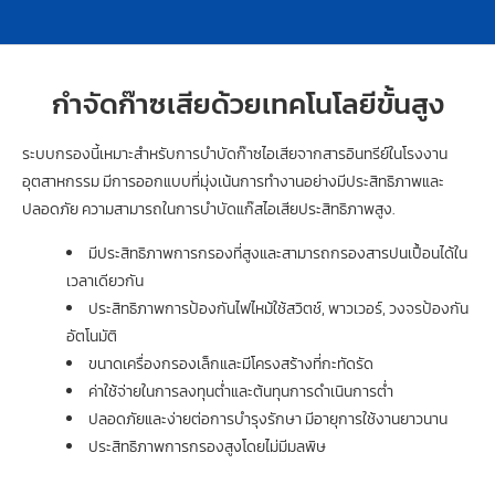
กำจัดก๊าซเสียด้วยเทคโนโลยีขั้นสูง
ระบบกรองนี้เหมาะสำหรับการบำบัดก๊าซไอเสียจากสารอินทรีย์ในโรงงาน
อุตสาหกรรม มีการออกแบบที่มุ่งเน้นการทำงานอย่างมีประสิทธิภาพและ
ปลอดภัย ความสามารถในการบำบัดแก๊สไอเสียประสิทธิภาพสูง.
มีประสิทธิภาพการกรองที่สูงและสามารถกรองสารปนเปื้อนได้ใน
เวลาเดียวกัน
ประสิทธิภาพการป้องกันไฟไหม้ใช้สวิตช์, พาวเวอร์, วงจรป้องกัน
อัตโนมัติ
ขนาดเครื่องกรองเล็กและมีโครงสร้างที่กะทัดรัด
ค่าใช้จ่ายในการลงทุนต่ำและต้นทุนการดำเนินการต่ำ
ปลอดภัยและง่ายต่อการบำรุงรักษา มีอายุการใช้งานยาวนาน
ประสิทธิภาพการกรองสูงโดยไม่มีมลพิษ