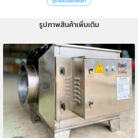
ดูรายละเอียดสินค้า
รูปภาพสินค้าเพิ่มเติม