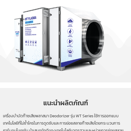
แนะนำผลิตภัณฑ์
เครื่องบำบัดก๊าซเสียพลาสมา Deodorizer รุ่น WT Series ใช้การออกแบบ
เทคโนโลยีที่ไม่ซ้ำใครในการดูดซับและการย่อยสลายก๊าซเสียโดยกระบวนการ
คาร์บอนไนเซชัน นำเสนอข้อดีของเทคโนโลยีมาตรฐานและหน่วยการย่อยสลาย