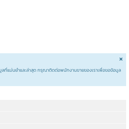
อมูลที่แม่นยำและล่าสุด กรุณาติดต่อพนักงานขายของเราเพื่อขอข้อมูล