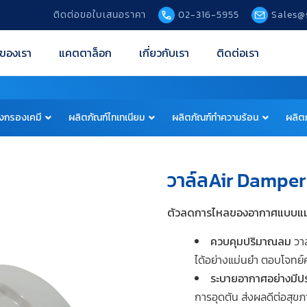
ติดต่อขอใบเสนอราคา
02-316-5955
Sales@
ของเรา
แคตตาล็อก
เกี่ยวกับเรา
ติดต่อเรา
่องกรองเคมี
ผลิตภัณฑ์ไทเทเนียม
ผลิตภัณฑ์ทำความร้อน
ผลิตภ
วาล์ลAir Damper
ตัวลดการไหลของอากาศแบบแม
ควบคุมปริมาณลม
วาล
ได้อย่างแม่นยำ ตอบโจทย
ระบายอากาศอย่างมีป
การอุดตัน ส่งผลดีต่อส